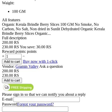
Waight:
100 GM
All features
Organic Kerala Brindle Berry Slices 100 GM No Smoke, No
Carbon, No Salt, Non dried in Sunlit Dehydrated Organic Kerala
Brindle Berry Slices Organic...
Full description
200.00
RS
230.00
RS
You save:
30.00
RS
Reward points:
points
+
−
Buy now with 1-click
Add to cart
Vendor:
Gramin Valley
Ask a question
200.00
RS
230.00
RS
Add to cart
Please sign in so that we can notify you about a reply
E-mail
Password
Forgot your password?