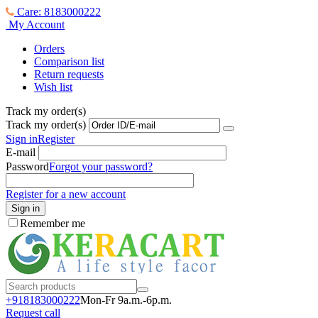
Care: 8183000222
My Account
Orders
Comparison list
Return requests
Wish list
Track my order(s)
Track my order(s)
Sign in
Register
E-mail
Password
Forgot your password?
Register for a new account
Sign in
Remember me
+918183000
222
Mon-Fr 9a.m.-6p.m.
Request call