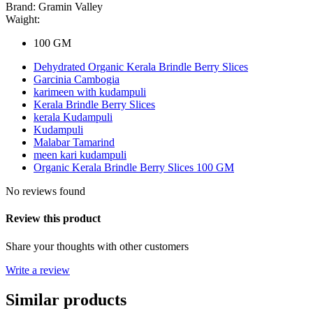
Brand:
Gramin Valley
Waight:
100 GM
Dehydrated Organic Kerala Brindle Berry Slices
Garcinia Cambogia
karimeen with kudampuli
Kerala Brindle Berry Slices
kerala Kudampuli
Kudampuli
Malabar Tamarind
meen kari kudampuli
Organic Kerala Brindle Berry Slices 100 GM
No reviews found
Review this product
Share your thoughts with other customers
Write a review
Similar products