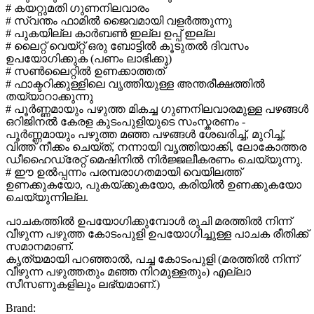
# കയറ്റുമതി ഗുണനിലവാരം
# സ്വന്തം ഫാമിൽ ജൈവമായി വളർത്തുന്നു
# പുകയില്ല കാർബൺ ഇല്ല ഉപ്പ് ഇല്ല
# ലൈറ്റ് വെയ്റ്റ് ഒരു ബോട്ടിൽ കൂടുതൽ ദിവസം
ഉപയോഗിക്കുക (പണം ലാഭിക്കൂ)
# സൺലൈറ്റിൽ ഉണക്കാത്തത്
# ഫാക്ടറിക്കുള്ളിലെ വൃത്തിയുള്ള അന്തരീക്ഷത്തിൽ
തയ്യാറാക്കുന്നു
# പൂർണ്ണമായും പഴുത്ത മികച്ച ഗുണനിലവാരമുള്ള പഴങ്ങൾ
ഒറിജിനൽ കേരള കുടംപുളിയുടെ സംസ്കരണം -
പൂർണ്ണമായും പഴുത്ത മഞ്ഞ പഴങ്ങൾ ശേഖരിച്ച്, മുറിച്ച്,
വിത്ത് നീക്കം ചെയ്ത്, നന്നായി വൃത്തിയാക്കി, ലോകോത്തര
ഡീഹൈഡ്രേറ്റ് മെഷിനിൽ നിർജ്ജലീകരണം ചെയ്യുന്നു.
# ഈ ഉൽപ്പന്നം പരമ്പരാഗതമായി വെയിലത്ത്
ഉണക്കുകയോ, പുകയ്ക്കുകയോ, കരിയിൽ ഉണക്കുകയോ
ചെയ്യുന്നില്ല.
പാചകത്തിൽ ഉപയോഗിക്കുമ്പോൾ രുചി മരത്തിൽ നിന്ന്
വീഴുന്ന പഴുത്ത കോടംപുളി ഉപയോഗിച്ചുള്ള പാചക രീതിക്ക്
സമാനമാണ്.
കൃത്യമായി പറഞ്ഞാൽ, പച്ച കോടംപുളി (മരത്തിൽ നിന്ന്
വീഴുന്ന പഴുത്തതും മഞ്ഞ നിറമുള്ളതും) എല്ലാ
സീസണുകളിലും ലഭ്യമാണ്.)
Brand: