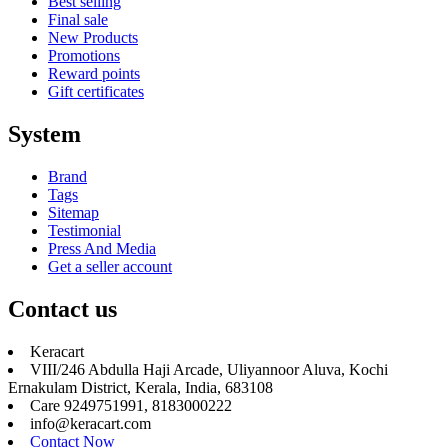
Best selling
Final sale
New Products
Promotions
Reward points
Gift certificates
System
Brand
Tags
Sitemap
Testimonial
Press And Media
Get a seller account
Contact us
Keracart
VIII/246 Abdulla Haji Arcade, Uliyannoor Aluva, Kochi
Ernakulam District, Kerala, India, 683108
Care 9249751991, 8183000222
info@keracart.com
Contact Now