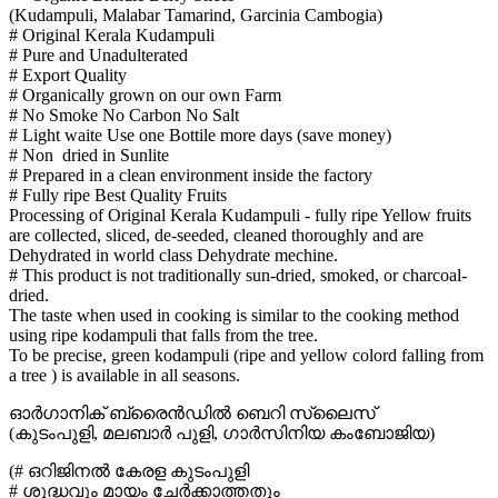
(Kudampuli, Malabar Tamarind, Garcinia Cambogia)
# Original Kerala Kudampuli
# Pure and Unadulterated
# Export Quality
# Organically grown on our own Farm
# No Smoke No Carbon No Salt
# Light waite Use one Bottile more days (save money)
# Non dried in Sunlite
# Prepared in a clean environment inside the factory
# Fully ripe Best Quality Fruits
Processing of Original Kerala Kudampuli - fully ripe Yellow fruits
are collected, sliced, de-seeded, cleaned thoroughly and are
Dehydrated in world class Dehydrate mechine.
# This product is not traditionally sun-dried, smoked, or charcoal-
dried.
The taste when used in cooking is similar to the cooking method
using ripe kodampuli that falls from the tree.
To be precise, green kodampuli (ripe and yellow colord falling from
a tree ) is available in all seasons.
ഓർഗാനിക് ബ്രൈൻഡിൽ ബെറി സ്ലൈസ്
(കുടംപുളി, മലബാർ പുളി, ഗാർസിനിയ കംബോജിയ)
(# ഒറിജിനൽ കേരള കുടംപുളി
# ശുദ്ധവും മായം ചേർക്കാത്തതും